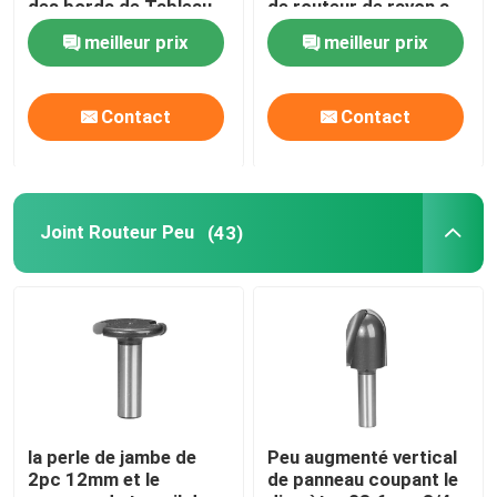
des bords de Tableau
de routeur de rayon a
de finition
entièrement arrondi le
meilleur prix
meilleur prix
bord
Contact
Contact
Joint Routeur Peu
(43)
Maison
Produits
la perle de jambe de
Peu augmenté vertical
2pc 12mm et le
de panneau coupant le
Au sujet de nous