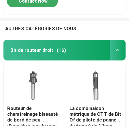
Contact Now
AUTRES CATÉGORIES DE NOUS
Bit de routeur droit
(16)
Routeur de
La combinaison
chamfreinage biseauté
métrique de CTT de Bit
de bord de peu
Of de pilote de panneau
d'équilibre mordu pour
de 6mm à de 12mm