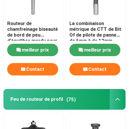
Routeur de
La combinaison
chamfreinage biseauté
métrique de CTT de Bit
de bord de peu
Of de pilote de panneau
d'équilibre mordu pour
de 6mm à de 12mm
le placage et le
perce et le peu de
meilleur prix
meilleur prix
stratifié
routeur d'équilibre
Contact
Contact
Peu de routeur de profil
(75)