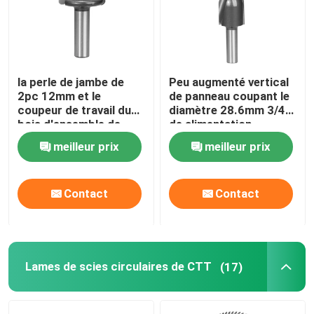
Visite d'usine
la perle de jambe de
Peu augmenté vertical
Contrôle de qualité
2pc 12mm et le
de panneau coupant le
coupeur de travail du
diamètre 28.6mm 3/4"
bois d'ensemble de
de alimentation
Contactez-nous
cannelure font les
courant
meilleur prix
meilleur prix
baquets chauds
Demandez une citation
Contact
Contact
Bit de routeur droit
Peu de routeur de profil
Lames de scies circulaires de CTT
(17)
Joint Routeur Peu