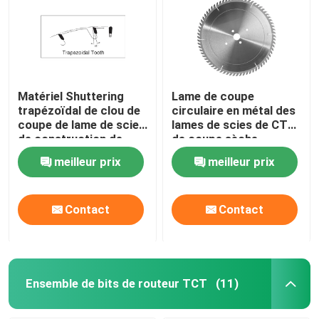
Lames de scies circulaires de CTT
Ensemble de bits de routeur TCT
Matériel Shuttering
Lame de coupe
trapézoïdal de clou de
circulaire en métal des
coupe de lame de scies
lames de scies de CTT
Bit de routeur HSS
de construction de
de coupe sèche
CTT de dents
355mm ATB
meilleur prix
meilleur prix
Outillage d'insertion de carbure
Contact
Contact
Commande numérique par ordinateur découpant le pe
Fraises en spirale en carbure monobloc
Ensemble de bits de routeur TCT
(11)
Forets ennuyeux