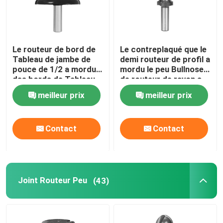
Le routeur de bord de
Le contreplaqué que le
Tableau de jambe de
demi routeur de profil a
pouce de 1/2 a mordu
mordu le peu Bullnose
des bords de Tableau
de routeur de rayon a
de finition
entièrement arrondi le
meilleur prix
meilleur prix
bord
Contact
Contact
Maison
Joint Routeur Peu
(43)
Produits
Au sujet de nous