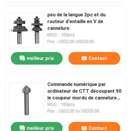
peu de la langue 2pc et du
routeur d'entaille en V de
cannelure
MOQ：100pcs
Prix：USD2.00-USD20.00
meilleur prix
Contact
Commande numérique par
ordinateur de CTT découpant 90
le coupeur mordu de cannelure
du degré V longueur de coupe de
MOQ：100pcs
3/8 pouce à 1 pouce
Prix：USD2.00 to USD25.00
meilleur prix
Contact