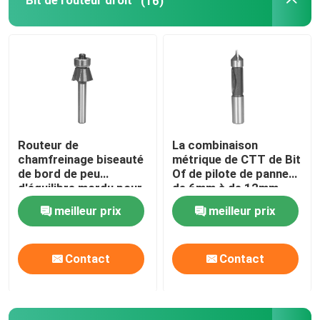
Bit de routeur droit
(16)
Foret étagé HSS
Fraise de HSS
Fraise annulaire
Routeur de
La combinaison
chamfreinage biseauté
métrique de CTT de Bit
le trou incliné par carbure a vu
de bord de peu
Of de pilote de panneau
d'équilibre mordu pour
de 6mm à de 12mm
le placage et le
perce et le peu de
meilleur prix
meilleur prix
Axe de scie de trou
stratifié
routeur d'équilibre
Contact
Contact