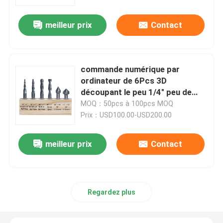
meilleur prix
Contact
Visite d'usine
Contrôle de qualité
commande numérique par
ordinateur de 6Pcs 3D
Contactez-nous
découpant le peu 1/4" peu de
perceuse de découpage de
MOQ：50pcs à 100pcs MOQ
jambe et de gravure en bois
Prix：USD100.00-USD200.00
Demandez une citation
meilleur prix
Contact
Bit de routeur droit
Peu de routeur de profil
Regardez plus
Joint Routeur Peu