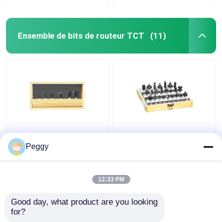
Ensemble de bits de routeur TCT
(11)
Le peu droit de routeur
Le peu de luxe de
de CTT 6pcs a placé
routeur de CTT 24pcs
Peggy
avec des outils de
a placé le peu faisant le
Betop de jambe de 1/4
coin arrondi de routeur
ou de 1/2
de travail du bois
12:33 PM
meilleur prix
meilleur prix
Good day, what product are you looking 
for?
Contact
Contact