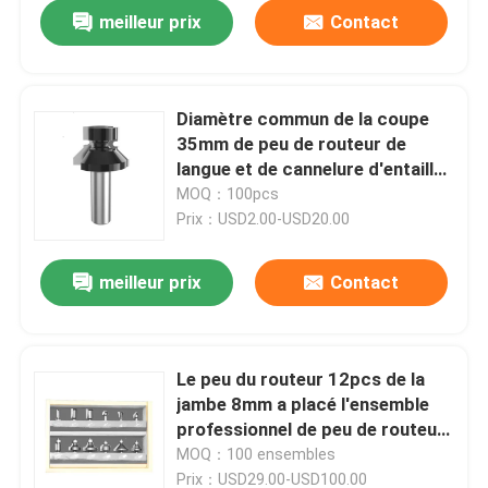
meilleur prix
Contact
Diamètre commun de la coupe
35mm de peu de routeur de
langue et de cannelure d'entaille
en V de 45 degrés
MOQ：100pcs
Prix：USD2.00-USD20.00
meilleur prix
Contact
Maison
Le peu du routeur 12pcs de la
jambe 8mm a placé l'ensemble
Produits
professionnel de peu de routeur
de travailleur du bois
MOQ：100 ensembles
Au sujet de nous
Prix：USD29.00-USD100.00