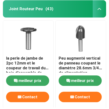
Joint Routeur Peu
(43)
la perle de jambe de
Peu augmenté vertical
2pc 12mm et le
de panneau coupant le
coupeur de travail du
diamètre 28.6mm 3/4"
bois d'ensemble de
de alimentation
cannelure font les
courant
meilleur prix
meilleur prix
baquets chauds
Contact
Contact