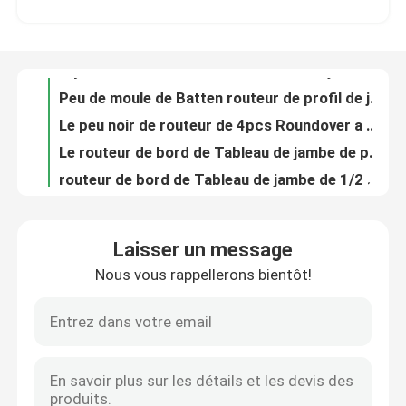
Peu de moule de Batten routeur de profil de jambe de 1/2 » mordu pour le panneautage de réparation de mur
Le peu noir de routeur de 4pcs Roundover a placé le bord perlant la jambe du peu 8mm de routeur
Visite d'usine
Le routeur de bord de Tableau de jambe de pouce de 1/2 a mordu des bords de Tableau de finition
routeur de bord de Tableau de jambe de 1/2 » mordu avec le retour pour arrondir au-dessus du fond
Contrôle de qualité
Sablant le routeur d'Ogee de double a mordu le peu de routeur de commande numérique par ordinateur pour le bois
Crique de peu de routeur de CTT et coupeur de fraisage baroques français de cannelure de perle
Contactez-nous
Betop 3 Wing Slot Cutter Router Bits avec 7pcs rainant des coupeurs
Peu classique impérial de routeur de porte de Roman Ogee Router Bit Interior
Demandez une citation
Le routeur de profil de tungstène a mordu le peu de moulage architectural de routeur
Laisser un message
Le peu du routeur 12pcs de la jambe 8mm a placé l'ensemble professionnel de peu de routeur de travailleur du bois
Nous vous rappellerons bientôt!
Bit de routeur droit
peu de coupure en plastique de routeur de 50mm-100mm OVL vers le haut de fraise en bout coupée d'o cannelure
2 commande numérique par ordinateur de 4 cannelures découpant le haut nez mordu de boule de commande numérique par ordinateur de finition ont mordu couper le plastique
Betop usine la lame de coupe ferreuse en métal de lame de scies de 160mm 20 ennuyée
Peu de routeur de profil
Trois commande numérique par ordinateur de diamètre de jambe de la cannelure 12.7mm découpant le peu mordu de routeur d'Upcut 3D de spirale de carbure
Peu de routeur de détail de bord mordu par routeur multi de porte de Cabinet de travail du bois de profil
Joint Routeur Peu