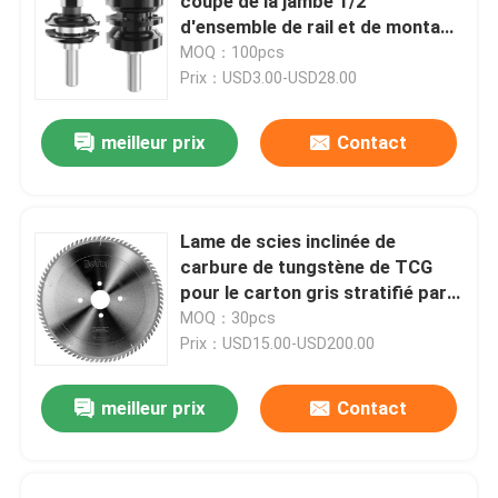
coupe de la jambe 1/2
d'ensemble de rail et de montant
de peu du routeur 2PC
MOQ：100pcs
Prix：USD3.00-USD28.00
meilleur prix
Contact
Lame de scies inclinée de
carbure de tungstène de TCG
pour le carton gris stratifié par
conseil de placage
MOQ：30pcs
Prix：USD15.00-USD200.00
meilleur prix
Contact