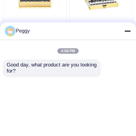
Le peu droit de routeur
Le peu de luxe de
de CTT 6pcs a placé
routeur de CTT 24pcs
Peggy
avec des outils de
a placé le peu faisant le
Betop de jambe de 1/4
coin arrondi de routeur
ou de 1/2
de travail du bois
4:08 PM
meilleur prix
meilleur prix
Good day, what product are you looking 
for?
Contact
Contact
Regardez plus
Aperçu
Au sujet de nous
Contactez-nous
Desktop Site
Plan du site
Privacy Policy