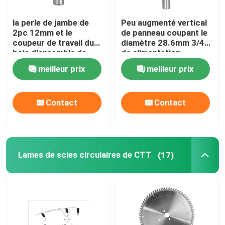
la perle de jambe de
Peu augmenté vertical
2pc 12mm et le
de panneau coupant le
coupeur de travail du
diamètre 28.6mm 3/4"
bois d'ensemble de
de alimentation
cannelure font les
courant
meilleur prix
meilleur prix
baquets chauds
Contact
Contact
Lames de scies circulaires de CTT
(17)