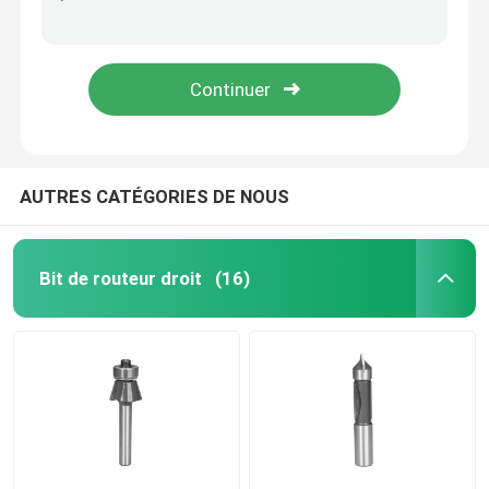
Types traditionnels du pied deux peu de routeur de profil pour la machine de Tableau de routeur
Le routeur noir d'ongle de doigt de finition a mordu la jambe de 12mm pour des outils de Betop de travail du bois
Lames de scies circulaires de CTT
Le peu de perceuse ennuyeux du diamètre 16mm stratifie le peu de perceuse en bois de doigt
Lame de coupe circulaire en métal des lames de scies de CTT de coupe sèche 355mm ATB
Ensemble de bits de routeur TCT
Bit de routeur HSS
AUTRES CATÉGORIES DE NOUS
Outillage d'insertion de carbure
Bit de routeur droit
(16)
Commande numérique par ordinateur découpant le pe
Fraises en spirale en carbure monobloc
Forets ennuyeux