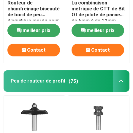
Routeur de
La combinaison
chamfreinage biseauté
métrique de CTT de Bit
Foret étagé HSS
de bord de peu
Of de pilote de panneau
d'équilibre mordu pour
de 6mm à de 12mm
le placage et le
perce et le peu de
meilleur prix
meilleur prix
stratifié
routeur d'équilibre
Fraise de HSS
Contact
Contact
Fraise annulaire
le trou incliné par carbure a vu
Peu de routeur de profil
(75)
Axe de scie de trou