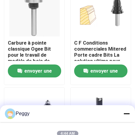
Visite d'usine
Contrôle de qualité
Carbure à pointe
C F Conditions
classique Ogee Bit
commerciales Mitered
pour le travail de
Porte cadre Bits La
Contactez-nous
modèle de bois de
solution ultime pour
roulement supérieur
les miroirs cadres
envoyer une
envoyer une
couronnes moulures
Demandez une citation
des chaises rails et
demande
demande
plus
Bit de routeur droit
Peu de routeur de profil
Peggy
Joint Routeur Peu
4:44 AM