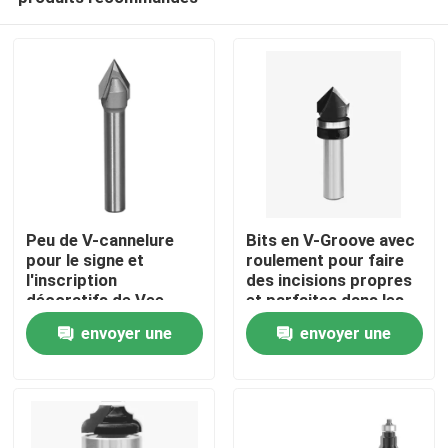
Peu de V-cannelure
Bits en V-Groove avec
pour le signe et
roulement pour faire
l'inscription
des incisions propres
décoratifs de Vee
et parfaites dans les
Maison
Grooves And
panneaux
envoyer une
envoyer une
Chamfering For
demande
demande
Produits
Au sujet de nous